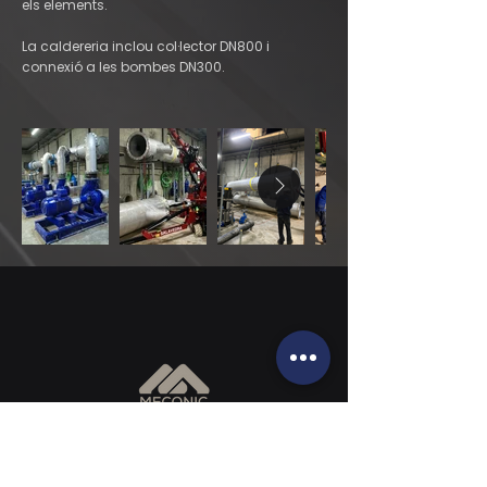
els elements.
La caldereria inclou col·lector DN800 i
connexió a les bombes DN300.
‎+34 972 87 41 91
info@meconic.cat