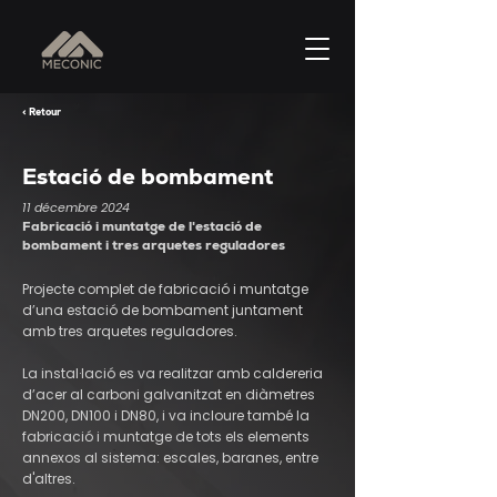
< Retour
Estació de bombament
11 décembre 2024
Fabricació i muntatge de l'estació de
bombament i tres arquetes reguladores
Projecte complet de fabricació i muntatge
d’una estació de bombament juntament
amb tres arquetes reguladores.
La instal·lació es va realitzar amb caldereria
d’acer al carboni galvanitzat en diàmetres
DN200, DN100 i DN80, i va incloure també la
fabricació i muntatge de tots els elements
annexos al sistema: escales, baranes, entre
d'altres.