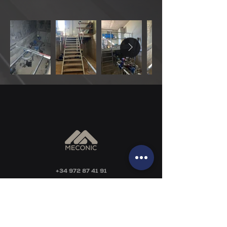
‎+34 972 87 41 91
info@meconic.cat
Rue Tordera, 2,
17450 Hostalric, Gérone