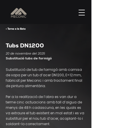
< Torna a la llista
Tubs DN1200
20 de novembre del 2025
Substitució tubs de formigó
Substitució de tub de formigó amb camisa
de xapa per un tub d’acer DN1200, E=12 mm,
fabricat per Meconic i amb tractament final
de pintura alimentària.
Per a la realització de l’obra es van dur a
terme cinc actuacions amb tall d’aigua de
menys de 48 h cadascuna, en les quals es
va extraure el tub existent en mal estat i es va
substituir per el nou tub d’acer, acoplant-lo i
soldant-lo correctament.