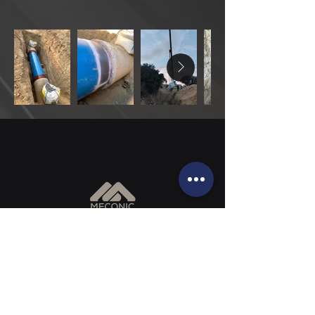
+34 972 87 41 91
info@meconic.cat
Carrer la Tordera, 2 ,
17450 Hostalric, Girona