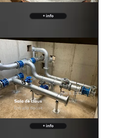
+ info
April 9, 2025
Sala de claus
Entrada dipòsit
+ info