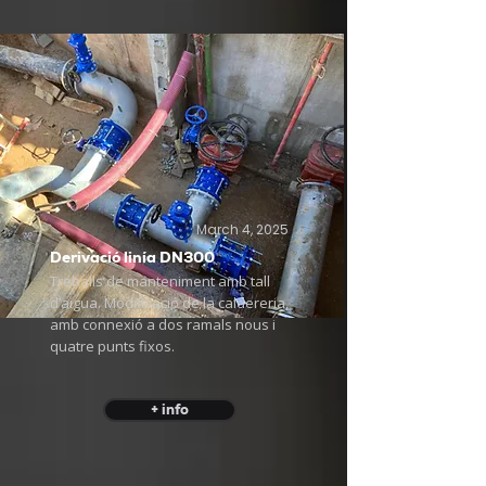
March 4, 2025
Derivació linía DN300
Treballs de manteniment amb tall
d’aigua. Modificació de la caldereria,
amb connexió a dos ramals nous i
quatre punts fixos.
+ info