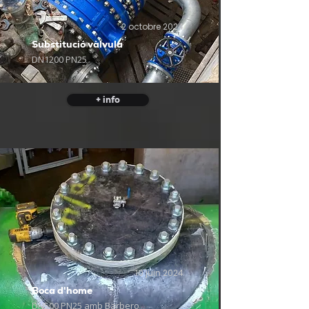
2 octobre 2024
Substitució vàlvula
DN1200 PN25
+ info
10 juin 2024
Boca d'home
DN500 PN25 amb Barbero