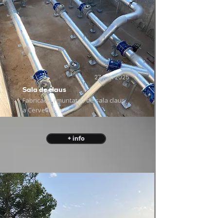
27 juin 2025
Sala de claus
Fabricació i muntatge de sala claus
a Cervelló
+ info