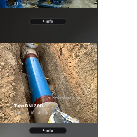
316L
+ info
20 novembre 2025
Tubs DN1200
Substitució tubs de formigó
+ info