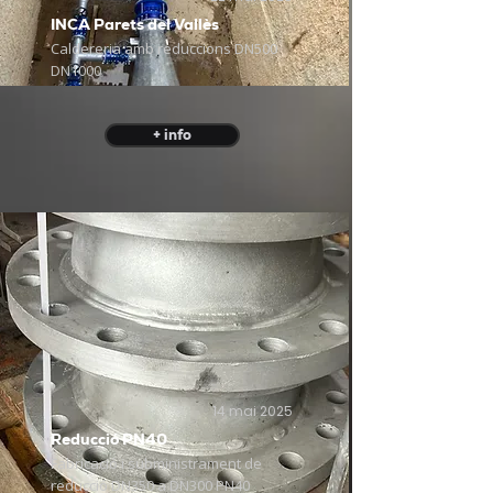
INCA Parets del Vallès
Caldereria amb reduccions DN500
DN1000
+ info
14 mai 2025
Reducció PN40
Fabricació i subministrament de
reducció DN350 a DN300 PN40