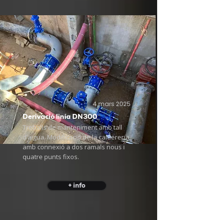
4 mars 2025
Derivació linía DN300
Treballs de manteniment amb tall
d’aigua. Modificació de la caldereria,
amb connexió a dos ramals nous i
quatre punts fixos.
+ info