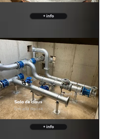
+ info
9 avril 2025
Sala de claus
Entrada dipòsit
+ info