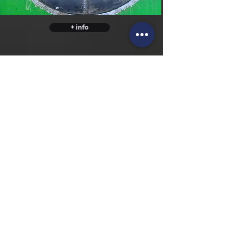
+ info
3 juin 2024
Substitució vàlvula
DN1200 PN25, Riera de Caldes
+ info